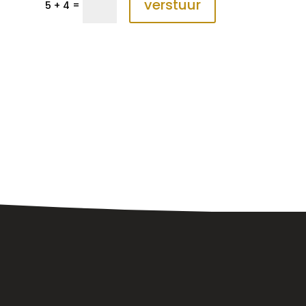
verstuur
=
5 + 4