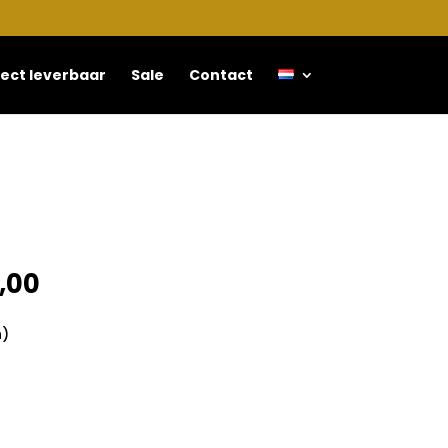
rect leverbaar
Sale
Contact
,00
n)