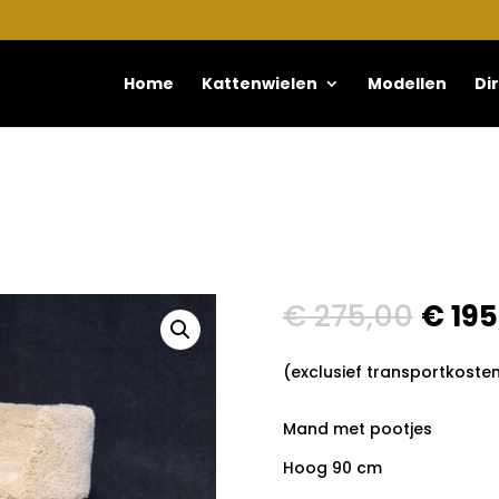
Home
Kattenwielen
Modellen
Di
€
275,00
€
195
(exclusief transportkoste
Mand met pootjes
Hoog 90 cm