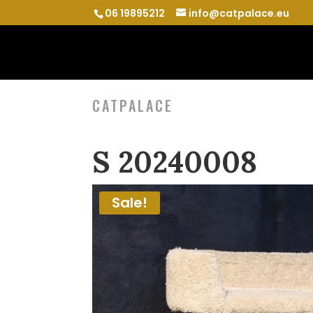
06 19895212
info@catpalace.eu
CATPALACE
S 20240008
Sale!