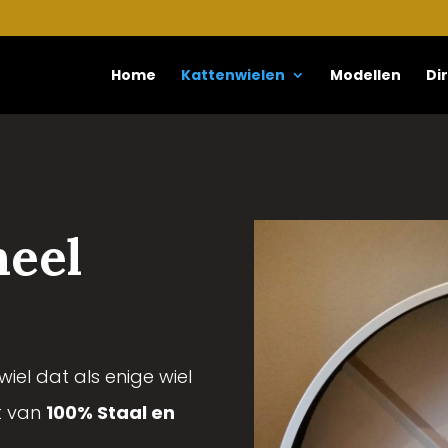
Home
Kattenwielen
Modellen
Di
heel
iel dat als enige wiel
t van
100% Staal en