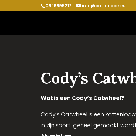
06 19895212
info@catpalace.eu
Cody’s Catw
Wat is een Cody’s Catwheel?
Cody’s Catwheel is een kattenloopw
in zijn soort geheel gemaakt word