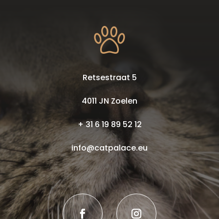
Retsestraat 5
4011 JN Zoelen
+ 31 6 19 89 52 12
info@catpalace.eu