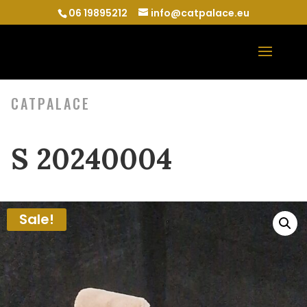
06 19895212
info@catpalace.eu
CATPALACE
S 20240004
Sale!