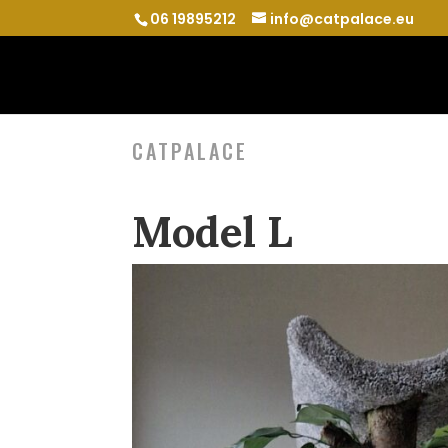
06 19895212
info@catpalace.eu
CATPALACE
Model L