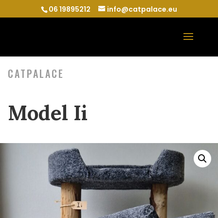
06 19895212
info@catpalace.eu
CATPALACE
Model Ii