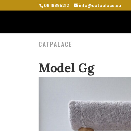
06 19895212
info@catpalace.eu
CATPALACE
Model Gg