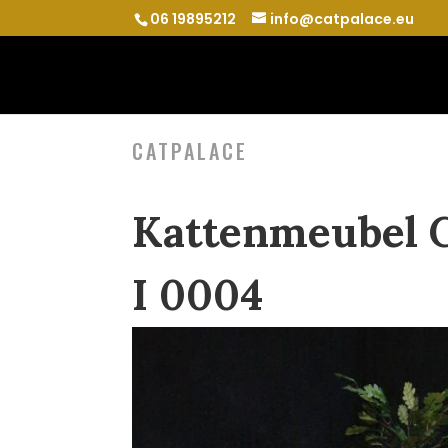
06 19895212
info@catpalace.eu
CATPALACE
Kattenmeubel C
I 0004